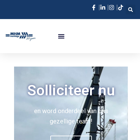
Solliciteer nu
en word onderdeel van ons
gezellige team!