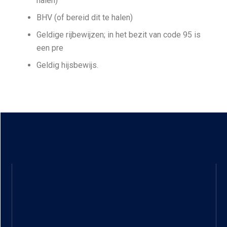
halen)
BHV (of bereid dit te halen)
Geldige rijbewijzen; in het bezit van code 95 is
een pre
Geldig hijsbewijs.